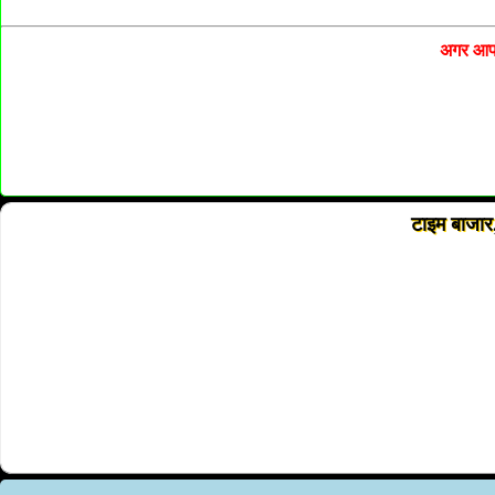
अगर आप 
टाइम बाजार,