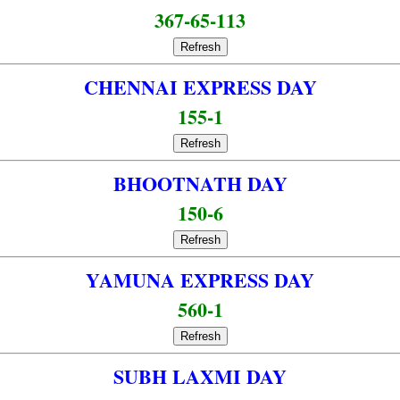
367-65-113
Refresh
CHENNAI EXPRESS DAY
155-1
Refresh
BHOOTNATH DAY
150-6
Refresh
YAMUNA EXPRESS DAY
560-1
Refresh
SUBH LAXMI DAY