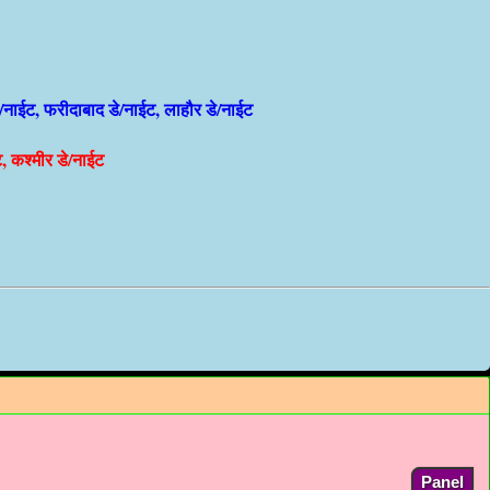
े/नाईट, फरीदाबाद डे/नाईट, लाहौर डे/नाईट
ट, कश्मीर डे/नाईट
Panel