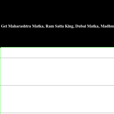
Get Maharashtra Matka, Ram Satta King, Dubai Matka, Madhur 