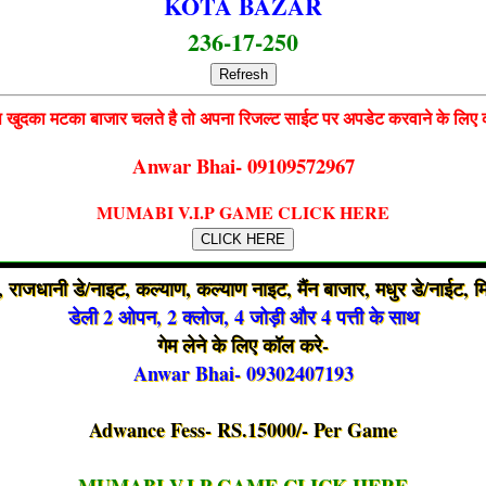
KOTA BAZAR
236-17-250
Refresh
खुदका मटका बाजार चलते है तो अपना रिजल्ट साईट पर अपडेट करवाने के लिए 
Anwar Bhai- 09109572967
MUMABI V.I.P GAME CLICK HERE
CLICK HERE
 राजधानी डे/नाइट, कल्याण, कल्याण नाइट, मैंन बाजार, मधुर डे/नाईट, 
डेली 2 ओपन, 2 क्लोज, 4 जोड़ी और 4 पत्ती के साथ
गेम लेने के लिए कॉल करे-
Anwar Bhai- 09302407193
Adwance Fess- RS.15000/- Per Game