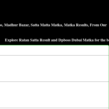
ps, Madhur Bazar, Satta Matta Matka, Matka Results, From Our
re Ratan Satta Result and Dpboss Dubai Matka for the best Satta