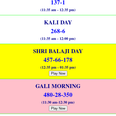
137-1
(11:35 am - 12:35 pm)
KALI DAY
268-6
(11:35 am - 12:00 pm)
SHRI BALAJI DAY
457-66-178
(12:35 pm - 01:35 pm)
Play Now
GALI MORNING
480-28-350
(11:30 am-12:30 pm)
Play Now