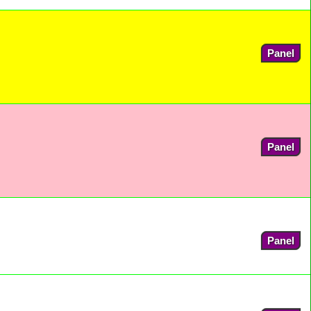
Panel
Panel
Panel