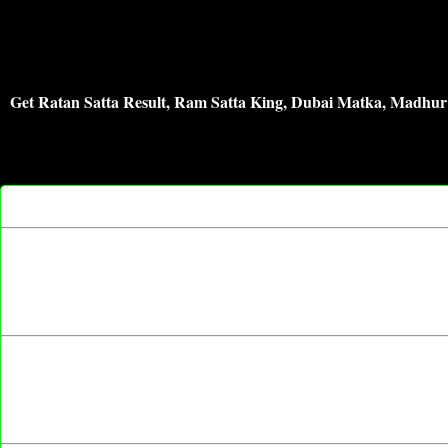
Get Ratan Satta Result, Ram Satta King, Dubai Matka, Madhur