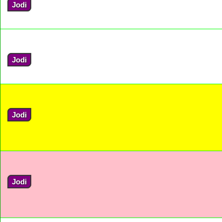
Jodi
Jodi
Jodi
Jodi