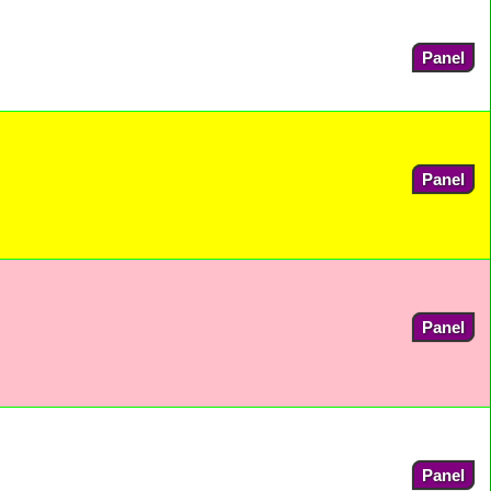
Panel
Panel
Panel
Panel