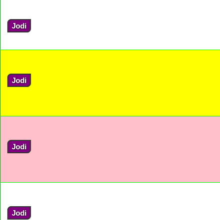
Jodi
Jodi
Jodi
Jodi