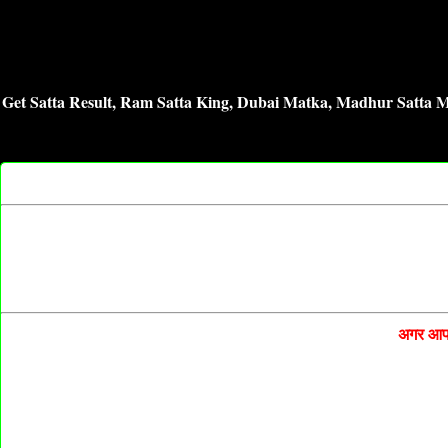
Get Satta Result, Ram Satta King, Dubai Matka, Madhur Satta 
अगर आप 