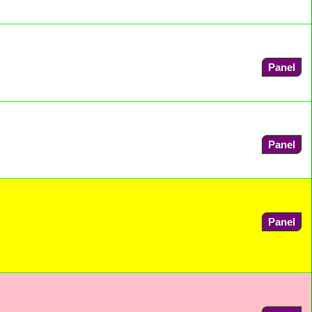
Panel
Panel
Panel