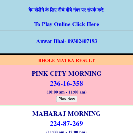
गेम खेलेंने के लिए नीचे दीये नंबर पर संपर्क करे!
To Play Online Click Here
Anwar Bhai- 09302407193
BHOLE MATKA RESULT
PINK CITY MORNING
236-16-358
(10:00 am - 11:00 am)
Play Now
MAHARAJ MORNING
224-87-269
(11:00 am - 12:00 pm)