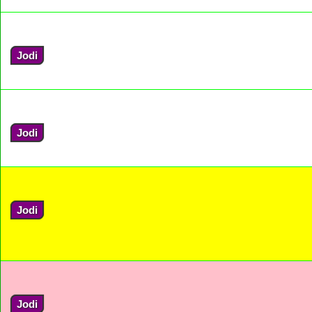
Jodi
Jodi
Jodi
Jodi