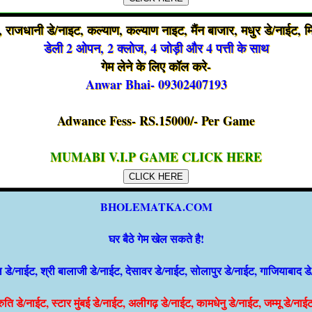
 राजधानी डे/नाइट, कल्याण, कल्याण नाइट, मैंन बाजार, मधुर डे/नाईट, 
डेली 2 ओपन, 2 क्लोज, 4 जोड़ी और 4 पत्ती के साथ
गेम लेने के लिए कॉल करे-
Anwar Bhai- 09302407193
Adwance Fess- RS.15000/- Per Game
MUMABI V.I.P GAME CLICK HERE
CLICK HERE
BHOLEMATKA.COM
घर बैठे गेम खेल सकते है!
ल डे/नाईट, श्री बालाजी डे/नाईट, देसावर डे/नाईट, सोलापुर डे/नाईट, गाजियाबाद ड
ुति डे/नाईट, स्टार मुंबई डे/नाईट, अलीगढ़ डे/नाईट, कामधेनु डे/नाईट, जम्मू डे/नाई