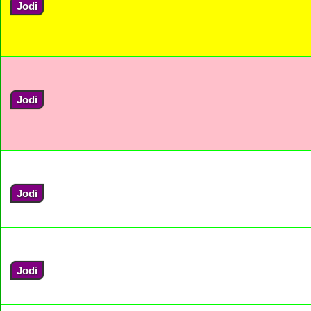
Jodi
Jodi
Jodi
Jodi